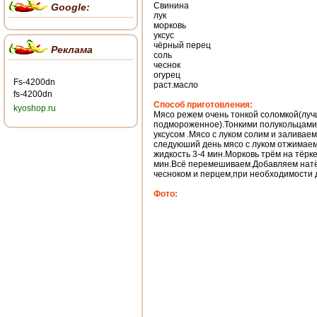
Свинина
Google:
лук
морковь
уксус
чёрный перец
Реклама
соль
чеснок
огурец
Fs-4200dn
раст.масло
fs-4200dn
Способ приготовления:
kyoshop.ru
Мясо режем очень тонкой соломкой(лучш
подмороженное).Тонкими полукольцами 
уксусом .Мясо с луком солим и заливае
следуюший день мясо с луком отжимае
жидкость 3-4 мин.Морковь трём на тёрк
мин.Всё перемешиваем.Добавляем натё
чесноком и перцем,при необходимости 
Фото: