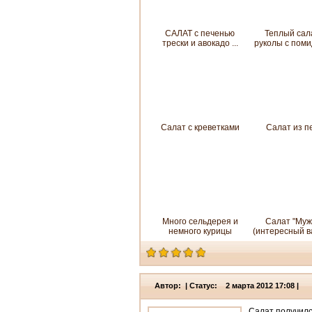
САЛАТ с печенью
Теплый сал
трески и авокадо ...
руколы с пом
Салат с креветками
Салат из п
Много сельдерея и
Салат "Муж
немного курицы
(интересный в
Автор: | Статус: 2 марта 2012 17:08 |
Салат получилс