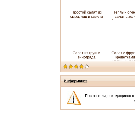
Простой салат из
Тёплый огн
сыра, яиц и свеклы
салат с зе
фасолью и те
фарше
Салат из груш и
Салат с фрук
винограда
креветками
клубничным 
Информация
Посетители, находящиеся в