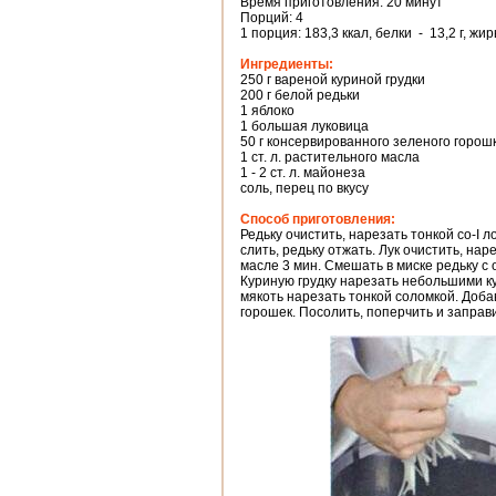
Время приготовления: 20 минут
Порций: 4
1 порция: 183,3 ккал, белки - 13,2 г, жир
Ингредиенты:
250 г вареной куриной грудки
200 г белой редьки
1 яблоко
1 большая луковица
50 г консервированного зеленого горош
1 ст. л. растительного масла
1 - 2 ст. л. майонеза
соль, перец по вкусу
Способ приготовления:
Редьку очистить, нарезать тонкой со-I 
слить, редьку отжать. Лук очистить, на
масле 3 мин. Смешать в миске редьку с
Куриную грудку нарезать небольшими ку
мякоть нарезать тонкой соломкой. Добав
горошек. Посолить, поперчить и запра