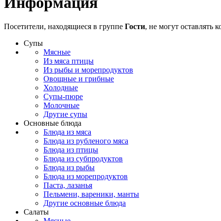
Информация
Посетители, находящиеся в группе
Гости
, не могут оставлять
Супы
Мясные
Из мяса птицы
Из рыбы и морепродуктов
Овощные и грибные
Холодные
Супы-пюре
Молочные
Другие супы
Основные блюда
Блюда из мяса
Блюда из рубленого мяса
Блюда из птицы
Блюда из субпродуктов
Блюда из рыбы
Блюда из морепродуктов
Паста, лазанья
Пельмени, вареники, манты
Другие основные блюда
Салаты
Мясные