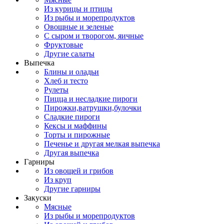
Из курицы и птицы
Из рыбы и морепродуктов
Овощные и зеленые
С сыром и творогом, яичные
Фруктовые
Другие салаты
Выпечка
Блины и оладьи
Хлеб и тесто
Рулеты
Пицца и несладкие пироги
Пирожки,ватрушки,булочки
Сладкие пироги
Кексы и маффины
Торты и пирожные
Печенье и другая мелкая выпечка
Другая выпечка
Гарниры
Из овощей и грибов
Из круп
Другие гарниры
Закуски
Мясные
Из рыбы и морепродуктов