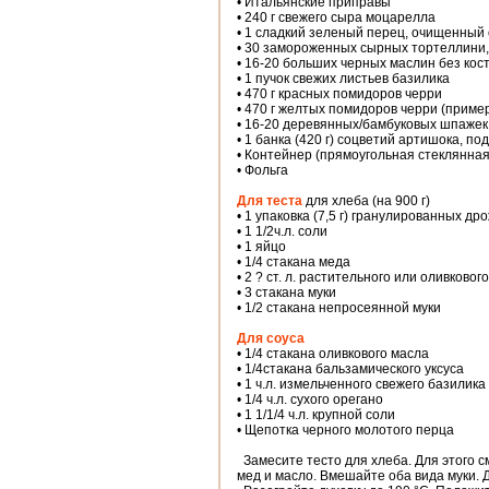
• Итальянские приправы
• 240 г свежего сыра моцарелла
• 1 сладкий зеленый перец, очищенный
• 30 замороженных сырных тортеллини, 
• 16-20 больших черных маслин без кос
• 1 пучок свежих листьев базилика
• 470 г красных помидоров черри
• 470 г желтых помидоров черри (пример
• 16-20 деревянных/бамбуковых шпажек
• 1 банка (420 г) соцветий артишока, п
• Контейнер (прямоугольная стеклянная
• Фольга
Для теста
для хлеба (на 900 г)
• 1 упаковка (7,5 г) гранулированных др
• 1 1/2ч.л. соли
• 1 яйцо
• 1/4 стакана меда
• 2 ? ст. л. растительного или оливковог
• 3 стакана муки
• 1/2 стакана непросеянной муки
Для соуса
• 1/4 стакана оливкового масла
• 1/4стакана бальзамического уксуса
• 1 ч.л. измельченного свежего базилика
• 1/4 ч.л. сухого орегано
• 1 1/1/4 ч.л. крупной соли
• Щепотка черного молотого перца
Замесите тесто для хлеба. Для этого с
мед и масло. Вмешайте оба вида муки. Д