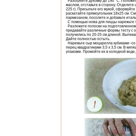
Разогрейте духовку до 190 °С. Положит
маслом, отставьте в сторону. Отделите
225 г). Присыпьте его мукой, сформуйт
раскатайте прямоугольник 18x25 см. С
пармезаном, посолите и добавьте италь
С помощью ножа для пиццы нарежьте те
Разложите полоски на подготовленном п
придавайте различные формы тесту с о
получились по 20-25 см длиной. Выпекай
Дайте полностью остыть.
Нарежьте сыр моцарелла кубиками -со 
перец квадратиками 3,5 х 3,5 см. В кип
упаковке. Промойте их в холодной воде