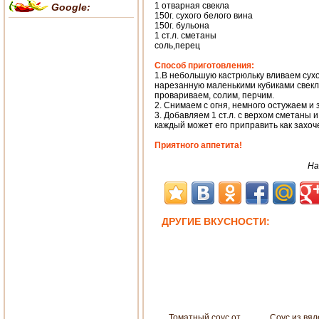
1 отварная свекла
Google:
150г. сухого белого вина
150г. бульона
1 ст.л. сметаны
соль,перец
Способ приготовления:
1.В небольшую кастрюльку вливаем сухо
нарезанную маленькими кубиками свеклу
провариваем, солим, перчим.
2. Снимаем с огня, немного остужаем и
3. Добавляем 1 ст.л. с верхом сметаны 
каждый может его приправить как захоче
Приятного аппетита!
На
ДРУГИЕ ВКУСНОСТИ:
Томатный соус от
Соус из вя