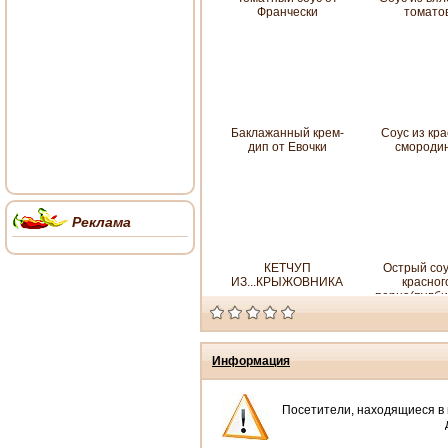
Франчески
томато
Баклажанный крем-
Соус из кр
дип от Евочки
смороди
Реклама
КЕТЧУП
Острый соу
ИЗ...КРЫЖОВНИКА
красног
перца(пулби
Информация
Посетители, находящиеся в