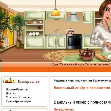
Супы
Основные блюда
Салаты
Выпечка
Рецепты /
Напитки
,
Напитки Безалкоголь
Интересное
Ванильный ликёр с пряностями
Видео-Рецепты
Диеты
Статьи и Советы
Кулинарные игры
Ванильный ликёр с пряностям
Ингредиенты: