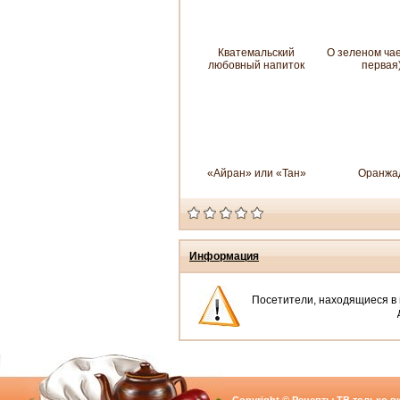
Кватемальский
О зеленом чае
любовный напиток
первая
«Айран» или «Тан»
Оранжа
Информация
Посетители, находящиеся в