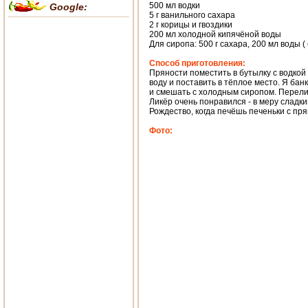
500 мл водки
Google:
5 г ванильного сахара
2 г корицы и гвоздики
200 мл холодной кипячёной воды
Для сиропа: 500 г сахара, 200 мл воды (
Способ приготовления:
Пряности поместить в бутылку с водкой 
воду и поставить в тёплое место. Я ба
и смешать с холодным сиропом. Перелит
Ликёр очень понравился - в меру сладкий
Рождество, когда печёшь печеньки с пря
Фото: