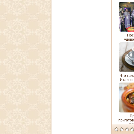
Пос
удово
Что так
Итальян
прои
П
приготов
го