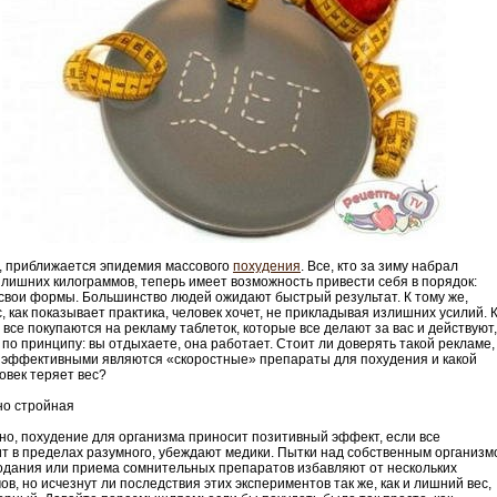
, приближается эпидемия массового
похудения
. Все, кто за зиму набрал
 лишних килограммов, теперь имеет возможность привести себя в порядок:
свои формы. Большинство людей ожидают быстрый результат. К тому же,
с, как показывает практика, человек хочет, не прикладывая излишних усилий. 
, все покупаются на рекламу таблеток, которые все делают за вас и действуют,
е по принципу: вы отдыхаете, она работает. Стоит ли доверять такой рекламе,
 эффективными являются «скоростные» препараты для похудения и какой
овек теряет вес?
но стройная
о, похудение для организма приносит позитивный эффект, если все
т в пределах разумного, убеждают медики. Пытки над собственным организм
одания или приема сомнительных препаратов избавляют от нескольких
ов, но исчезнут ли последствия этих экспериментов так же, как и лишний вес,