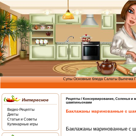
Супы
Основные блюда
Салаты
Выпечка
Рецепты /
Консервирование
,
Соленья и 
Интересное
шампиньонами
Видео-Рецепты
Баклажаны маринованные с ша
Диеты
Статьи и Советы
Кулинарные игры
Баклажаны маринованные с 