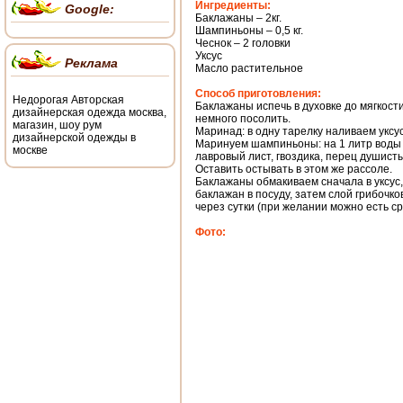
Ингредиенты:
Google:
Баклажаны – 2кг.
Шампиньоны – 0,5 кг.
Чеснок – 2 головки
Уксус
Реклама
Масло растительное
Способ приготовления:
Недорогая Авторская
Баклажаны испечь в духовке до мягкост
дизайнерская одежда москва,
немного посолить.
магазин, шоу рум
Маринад: в одну тарелку наливаем уксус
дизайнерской одежды в
Маринуем шампиньоны: на 1 литр воды – 1с
москве
лавровый лист, гвоздика, перец душисты
Оставить остывать в этом же рассоле.
Баклажаны обмакиваем сначала в уксус
баклажан в посуду, затем слой грибочко
через сутки (при желании можно есть ср
Фото: