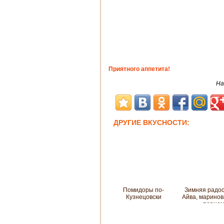
Приятного аппетита!
На
ДРУГИЕ ВКУСНОСТИ:
Помидоры по-
Зимняя радос
Кузнецовски
Айва, маринов
перце