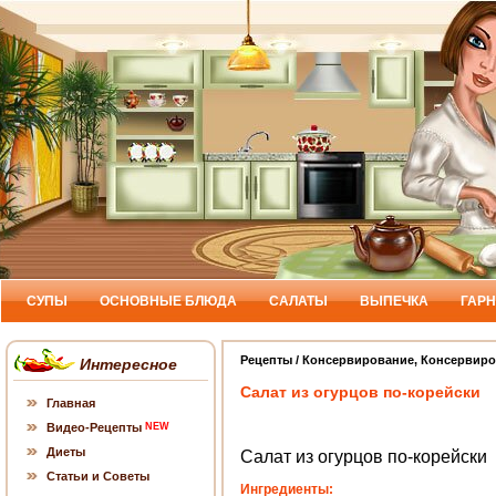
СУПЫ
ОСНОВНЫЕ БЛЮДА
САЛАТЫ
ВЫПЕЧКА
ГАР
Рецепты
/
Консервирование
,
Консервиро
Интересное
Салат из огурцов по-корейски
Главная
Видео-Рецепты
NEW
Диеты
Салат из огурцов по-корейски
Статьи и Советы
Ингредиенты: