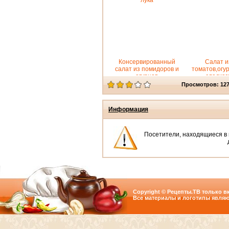
лука
Консервированный
Салат и
салат из помидоров и
томатов,огу
огурцов
сладког
перца.Ост
Просмотров: 12
Информация
Посетители, находящиеся в
Copyright © Рецепты.ТВ только вк
Все материалы и логотипы являю