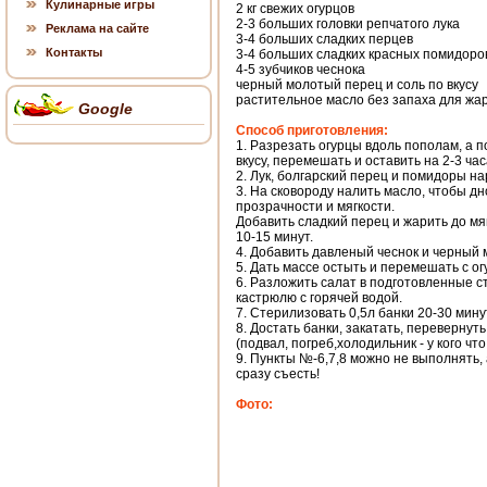
Кулинарные игры
2 кг свежих огурцов
2-3 больших головки репчатого лука
Реклама на сайте
3-4 больших сладких перцев
Контакты
3-4 больших сладких красных помидоро
4-5 зубчиков чеснока
черный молотый перец и соль по вкусу
растительное масло без запаха для жа
Google
Способ приготовления:
1. Разрезать огурцы вдоль пополам, а 
вкусу, перемешать и оставить на 2-3 час
2. Лук, болгарский перец и помидоры на
3. На сковороду налить масло, чтобы дн
прозрачности и мягкости.
Добавить сладкий перец и жарить до м
10-15 минут.
4. Добавить давленый чеснок и черный м
5. Дать массе остыть и перемешать с ог
6. Разложить салат в подготовленные с
кастрюлю с горячей водой.
7. Стерилизовать 0,5л банки 20-30 мин
8. Достать банки, закатать, перевернут
(подвал, погреб,холодильник - у кого что
9. Пункты №-6,7,8 можно не выполнять, 
сразу съесть!
Фото: