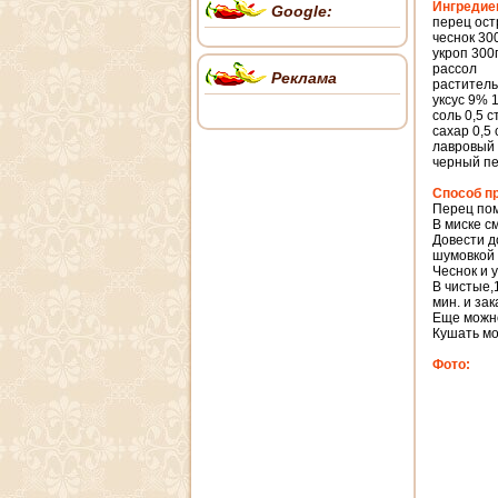
Ингредие
Google:
перец ост
чеснок 30
укроп 300
рассол
Реклама
раститель
уксус 9% 1
соль 0,5 с
сахар 0,5 
лавровый 
черный пе
Способ п
Перец пом
В миске с
Довести д
шумовкой 
Чеснок и 
В чистые,
мин. и зак
Еще можно
Кушать мо
Фото: