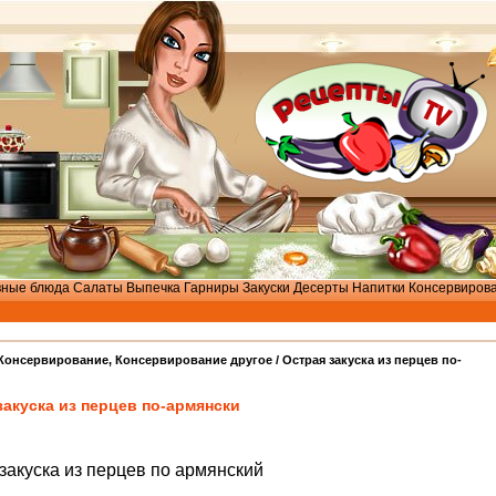
вные блюда
Салаты
Выпечка
Гарниры
Закуски
Десерты
Напитки
Консервиров
Консервирование
,
Консервирование другое
/ Острая закуска из перцев по-
закуска из перцев по-армянски
закуска из перцев по армянский