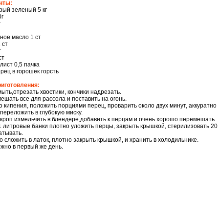
нты:
рый зеленый 5 кг
0г
г
ное масло 1 ст
 ст
т
ст
лист 0,5 пачка
рец в горошек горсть
риготовления:
ыть,отрезать хвостики, кончики надрезать.
мешать все для рассола и поставить на огонь.
о кипения, положить порциями перец, проварить около двух минут, аккуратно
переложить в глубокую миску.
укроп измельчить в блендере,добавить к перцам и очень хорошо перемешать.
1 литровые банки плотно уложить перцы, закрыть крышкой, стерилизовать 20
атывать.
 сложить в латок, плотно закрыть крышкой, и хранить в холодильнике.
жно в первый же день.