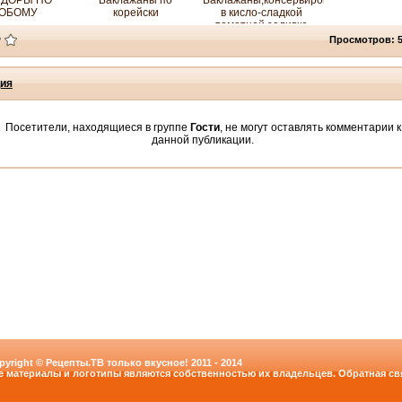
ДОРЫ ПО
Баклажаны по
Баклажаны,консервированные
ОБОМУ
корейски
в кисло-сладкой
томатной заливке
Просмотров: 
ия
Посетители, находящиеся в группе
Гости
, не могут оставлять комментарии к
данной публикации.
pyright © Рецепты.ТВ только вкусное! 2011 - 2014
е материалы и логотипы являются собственностью их владельцев. Обратная свя