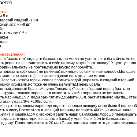
ается
нты:
-5 кг
гарский сладкий -1,5кг
сный ,жгучий-8 шт
0гр
тительное-0,5л.
такан
акан
р.
риготовления:
в в "закрытом" виде эти баклажаны,не могла не устоять ,что бы сейчас же не
ть рецепт и не приготовить и себе на зиму такую "заготовочку".Рецепт узнала
оригинальность не претендую,но вкусно,попробуйте.
 порезать кубиками ( не мелкими),примерно со спичечный коробок.Молодые
 можно не чистить( я не чистила),если есть желание можно
.Посолить,чтобы горечь сошла,промыть водой.,порезать и сладкий и горький
омкой,кубиками,но тоже не очень мельчить).Перец брала
елтый,зеленый.Красный лучше"мясистых" сортов.Горький перец брать не
 стручки, главное хорошо его почистить, чтобы зернышек не осталось.
ть маринад:1,5 л. воды закипятить,добавить 0,5л. растительного масла,1 стак
стакан уксуса(9%)+100гр.соли.
ровать в кипящем маринаде подготовленные овощи(у меня было 4 партии)3
ть в миску.После этого в кипящий маринад положить 400гр. измельченного
акипит ,и маринадом с чесноком залить наши баклажаны.Хорошо перемешать
кладывать в простерилизованные банки( у меня были 0,5л.)и баклажаны с
водичку".Простерелизовать 20 мин.Приятного вам аппетита долгими зимними