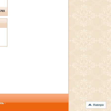
5703
зь -