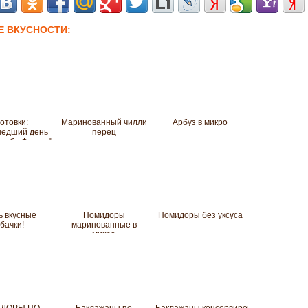
Е ВКУСНОСТИ:
отовки:
Маринованный чилли
Арбуз в микро
шедший день
перец
тьба Фигаро"
пта в рамках
с урожаем" -
2!
ь вкусные
Помидоры
Помидоры без уксуса
бачки!
маринованные в
микро