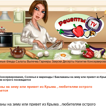
вные блюда
Салаты
Выпечка
Гарниры
Закуски
Десерты
Напитки
Консервиров
Консервирование
,
Соленья и маринады
/ Баклажаны на зиму или привет из Кры
ям острого посвящается
ны на зиму или привет из Крыма , любителям острого
ается
ны на зиму или привет из Крыма , любителям острого