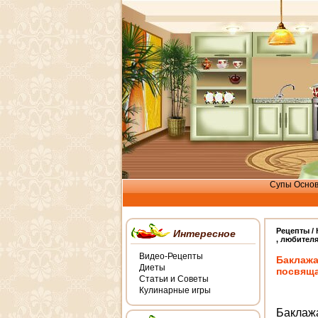
Супы
Осно
Рецепты /
Интересное
, любител
Видео-Рецепты
Баклажа
Диеты
посвящ
Статьи и Советы
Кулинарные игры
Баклажа