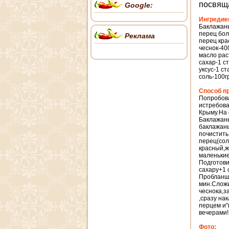
посвящ
Google:
Ингредие
Баклажаны
перец бол
Реклама
перец кра
чеснок-40
масло рас
сахар-1 с
уксус-1 ст
соль-100г
Способ п
Попробова
истребова
Крыму.На 
Баклажаны
баклажаны
почистить
перец(сол
красный,ж
маленькие
Подготови
сахару+1 
Пробланши
мин.Сложи
чеснока,з
,сразу на
перцем и"
вечерами!
Фото: