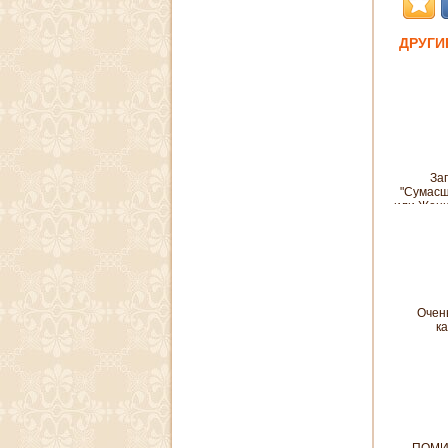
ДРУГИ
Заг
"Сумас
или Жени
- 3 реце
"борьбы 
Очен
ка