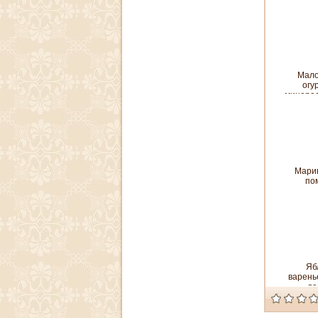
Мал
огу
минерал
Мари
по
Яб
варень
ва