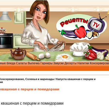
вные блюда
Салаты
Выпечка
Гарниры
Закуски
Десерты
Напитки
Консервиров
Консервирование
,
Соленья и маринады
/ Капуста квашеная с перцем и
ми
 квашеная с перцем и помидорами
 квашеная с перцем и помидорами