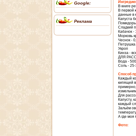
Ингредие
Google:
В книге ре
В первой к
данные в 
Капуста бел
Реклама
Помидоры -
Сладкий пе
Кабачок - 1
Морковь кр
Чеснок - 0
Петрушка
Укроп
Кинза - вс
ДЛЯ РАС
Вода - 500
Соль - 25-3
Способ п
Каждый ко
кипящей в
примерно,
измельчим
Для рассо
Капусту, 
каждый сл
Зальём ов
температу
А где моя
Фото: