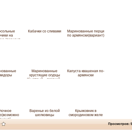
осольные
Кабачки со сливами
Маринованные перци
рчики на
по армянски(вариант)
ке (вариант
№)
нованные
Маринованные
Капуста квашеная по-
мидоры
хрустящие огурцы
армянски
(быстрый, «горячий»
маринад)
лочное
Варенье из белой
Крыжовник в
е(возможно
шелковицы
смородиновом желе
риант)
Просмотров: 