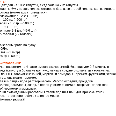
нты:
цепт дан на 10 кг. капусты, я сделала на 2 кг. капусты.
олонке буду писать кол-во, которое я брала, во второй колонке кол-во ингров,
книжке (может кому пригодится).
окочанная - 2 кг. (- 10 кг.)
 100 гр. (- 500 гр.)
рец - 100 гр. (- 500 гр.)
 шт. (- 1 шт.)
упная- 2-3 шт. (- 5-6 шт.)
,5 головки (- 2 головки)
ю зелень брала по пучку.
СОЛА:
 мл. (- 1 литр)
0 гр. (- 60 гр.)
риготовления:
чан разрежем на 4 части вместе с кочерыжкой, бланшируем 2-3 минуты в
оде (капусту я брала не крупную, меньше среднего кочана, два кочанчика,
 по 1 кг.). Кабачок с кожицей, морковь и помидоры нарежем кружочками, чесно
, зелень мелко нарежем.
ла в кипящей воде растворим соль. Рассол охладим, процедим.
кабачок, помидоры, сладкий перец уложим слоями в кастрюлю, пересыпая
ой чесноком и морковью.
ощи охлаждённым рассолом. Ставим под гнёт на 3 дня при комнатной
ре, потом перенесём в холодное место.
 большая рюмка?!