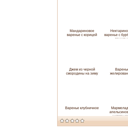
Мандариновое
Нектарино
варенье с корицей
варенье с бур
ваниль
Джем из черной
Варень
смородины на зиму
желирован
Варенье клубничное
Мармелад
апельсинов
шотландс