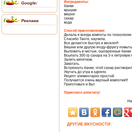
Ингредиенты:
Google:
банки
крышки
вишня
сахар
Реклама
вода
Способ приготовления:
Делала я всегда компоты по технологии 
Спасибо Танте, научила.
Все делается быстро и весело!!!
Вишню или другую ягоду-фрукту помыть,
Выложить в чистые, ошпаренные банки н
Всыпать 300 гр сахара на 3-х литровую 
Залить кипятком.
Закатать.
Встряхнуть банки, чтоб сахар растворил
Укутать до утра в одеяло.
Рецепт элементарно простой.
Получается очень вкусный компотик!!!
Приготовьте и Вы!
Приятного аппетита!
На
ДРУГИЕ ВКУСНОСТИ: