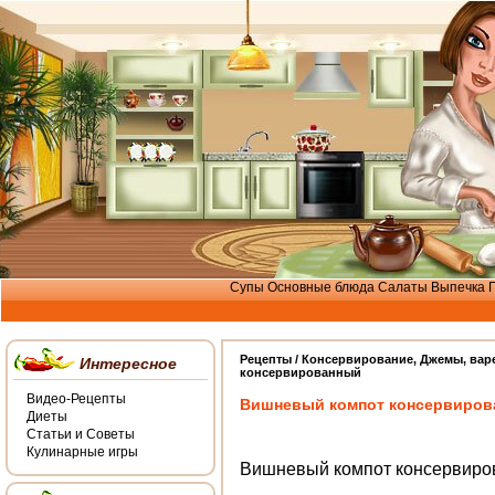
Супы
Основные блюда
Салаты
Выпечка
Рецепты /
Консервирование
,
Джемы, вар
Интересное
консервированный
Видео-Рецепты
Вишневый компот консервиро
Диеты
Статьи и Советы
Кулинарные игры
Вишневый компот консервир