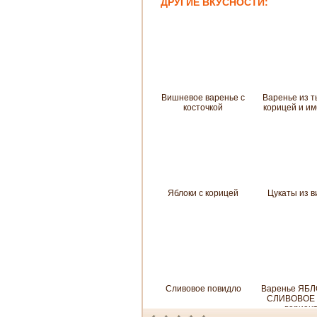
ДРУГИЕ ВКУСНОСТИ:
Вишневое варенье с
Варенье из т
косточкой
корицей и и
Яблоки с корицей
Цукаты из 
Сливовое повидло
Варенье ЯБ
СЛИВОВОЕ 
вариант