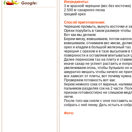
Ингредиенты:
Google:
3 кг красной черешни (вес без косточек)
2.500 кг сахарного песка
грецкий орех
Способ приготовления:
Черешню промыть, вынуть косточки и з
Орехи порубить в таком размере чтобы
Вот как мы делаем:
Берем миску, взвешиваем, потом напол
взвешиваем, отнимаем вес миски, долже
орех и кладем в большой железный таз. 
черешня с орехом и в тазе высыпаем в 
поверхности и оставляем впитываться гд
Далее переносим таз на плиту и ставим
иначе сахар не успеет растаять и попро
увеличиваем огонь, чтобы булькало но 
аккуратно мешать чтобы ничего не прили
все зависит от плиты, вот почему нужна
Проверяем готовность вот как:
берем немного сока от варенья, наливае
пальчиком разделяя сок на 2 части. По
признак готовности(но не слишком медл
легче.
После того как сняли с огня поставить 
собрать с неё пенку. Дать остыть и собр
Фото: