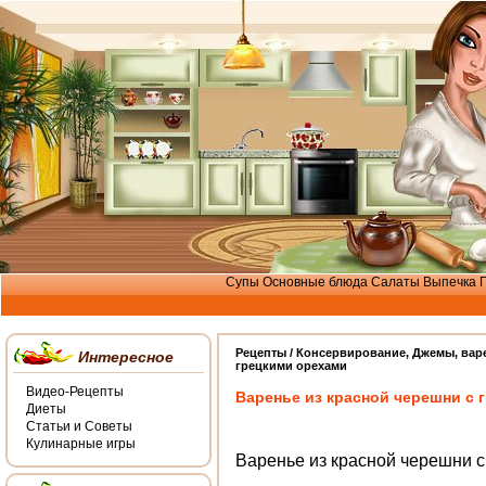
Супы
Основные блюда
Салаты
Выпечка
Рецепты /
Консервирование
,
Джемы, вар
Интересное
грецкими орехами
Видео-Рецепты
Варенье из красной черешни с 
Диеты
Статьи и Советы
Кулинарные игры
Варенье из красной черешни с