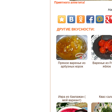
Приятного аппетита!
На
ДРУГИЕ ВКУСНОСТИ:
Пряное варенье из
Варенье из Р
арбузных корок
яблок
Икра из баклажан (
Квас-сал
мой вариант)