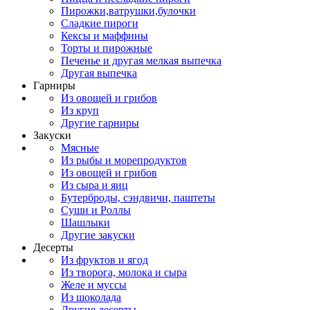
Пирожки,ватрушки,булочки
Сладкие пироги
Кексы и маффины
Торты и пирожные
Печенье и другая мелкая выпечка
Другая выпечка
Гарниры
Из овощей и грибов
Из круп
Другие гарниры
Закуски
Мясные
Из рыбы и морепродуктов
Из овощей и грибов
Из сыра и яиц
Бутерброды, сэндвичи, паштеты
Суши и Роллы
Шашлыки
Другие закуски
Десерты
Из фруктов и ягод
Из творога, молока и сыра
Желе и муссы
Из шоколада
Другие десерты