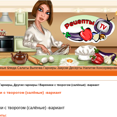
вные блюда
Салаты
Выпечка
Гарниры
Закуски
Десерты
Напитки
Консервиров
Гарниры
,
Другие гарниры
/ Вареники с творогом (салёные) -вариант
и с творогом (салёные) -вариант
и с творогом (салёные) -вариант
нты: