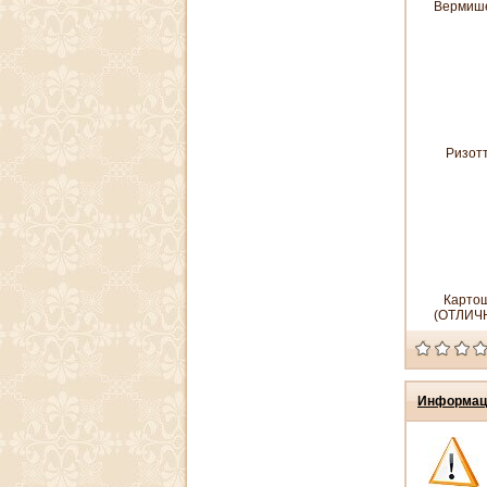
Вермиш
Ризот
Картош
(ОТЛИЧ
Информац