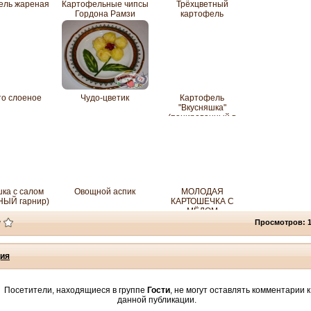
ель жареная
Картофельные чипсы
Трёхцветный
Гордона Рамзи
картофель
то слоеное
Чудо-цветик
Картофель
"Вкусняшка"
(панированный в
сухарях и пармезане)
ка с салом
Овощной аспик
МОЛОДАЯ
НЫЙ гарнир)
КАРТОШЕЧКА С
МЁДОМ
Просмотров: 
ия
Посетители, находящиеся в группе
Гости
, не могут оставлять комментарии к
данной публикации.