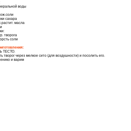
:
инеральной воды
лож.соли
жки сахара
ж.растит. масла
ки
ки:
р. творога
орсть соли
риготовления:
Ь ТЕСТО.
ь творог через мелкое сито (для воздушности) и посолить его.
енико и варим