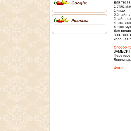
Для теста
Google:
1 стак. м
1 яйцо
0,5 чайн. 
2 чайн.ло
Реклама
4 стол.ло
4 стак. му
Для начин
800-1000 г
хорошая г
Способ п
ЗАМЕСИТ
Перетерет
Лепим вар
Фото: