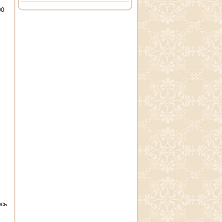
00
ось