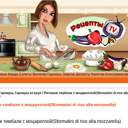
вные блюда
Салаты
Выпечка
Гарниры
Закуски
Десерты
Напитки
Консервиров
Гарниры
,
Гарниры из круп
/ Рисовые тимбали с моцареллой(Sformatini di riso all
)
тимбали с моцареллой(Sformatini di riso alla mozzarella)
 тимбали с моцареллой(Sformatini di riso alla mozzarella)