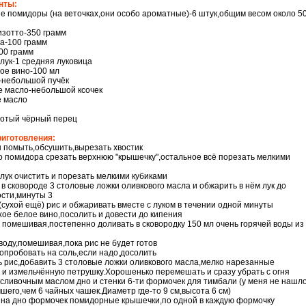
нты:
 помидоры (на веточках,они особо ароматные)-6 штук,общим весом около 5
изотто-350 грамм
а-100 грамм
00 грамм
лук-1 средняя луковица
ое вино-100 мл
-небольшой пучёк
 масло-небольшой ксочек
е масло
отый чёрный перец
риготовления:
помыть,обсушить,вырезать хвостик
о помидора срезать верхнюю "крышечку",остальное всё порезать мелкими
лук очистить и порезать мелкими кубиками
 в сковороде 3 столовые ложки оливкового масла и обжарить в нём лук до
сти,минуты 3
(сухой ещё) рис и обжаривать вместе с луком в течении одной минуты
хое белое вино,посолить и довести до кипения
 помешивая,постепенно доливать в сковородку 150 мл очень горячей воды из
воду,помешивая,пока рис не будет готов
опробовать на соль,если надо,досолить
 рис,добавить 3 столовые ложки оливкового масла,мелко нарезанные
и измельчённую петрушку.Хорошенько перемешать и сразу убрать с огня
сливочным маслом дно и стенки 6-ти формочек для тимбали (у меня не нашл
чшего,чем 6 чайных чашек.Диаметр где-то 9 см,высота 6 см)
на дно формочек помидорные крышечки,по одной в каждую формочку