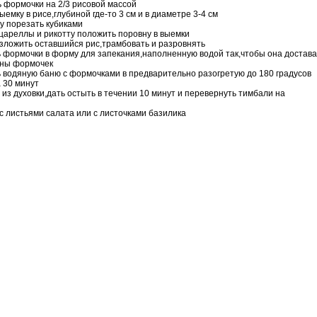
 формочки на 2/3 рисовой массой
ыемку в рисе,глубиной где-то 3 см и в диаметре 3-4 см
 порезать кубиками
цареллы и рикотту положить поровну в выемки
зложить оставшийся рис,трамбовать и разровнять
 формочки в форму для запекания,наполненную водой так,чтобы она достав
ины формочек
 водяную баню с формочками в предварительно разогретую до 180 градусов
а 30 минут
из духовки,дать остыть в течении 10 минут и перевернуть тимбали на
с листьями салата или с листочками базилика