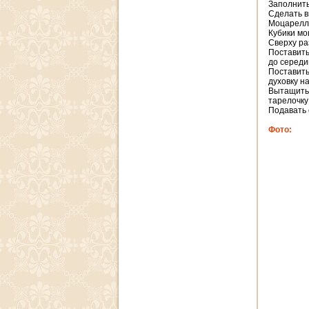
Заполнить
Сделать в
Моцареллу
Кубики мо
Сверху ра
Поставить
до серед
Поставить
духовку н
Вытащить 
тарелочку
Подавать 
Фото: