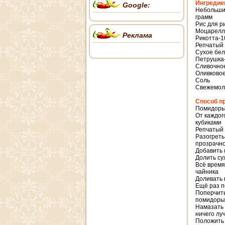
Ингредие
Google:
Небольшие
грамм
Рис для р
Моцарелл
Реклама
Рикотта-1
Репчатый 
Сухое бел
Петрушка
Сливочное
Оливково
Соль
Свежемол
Способ п
Помидоры 
От каждог
кубиками
Репчатый 
Разогреть
прозрачно
Добавить 
Долить су
Всё время
чайника
Доливать 
Ещё раз п
Поперчить
помидоры 
Намазать 
ничего лу
Положить 