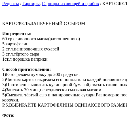
Рецепты
/
Гарниры
,
Гарниры из овощей и грибов
/ КАРТОФЕ
КАРТОФЕЛЬ,ЗАПЕЧЕННЫЙ С СЫРОМ
Ингредиенты:
60 гр.сливочного масла(растопленного)
5 картофелин
2 ст.л.панировочных сухарей
3 ст.л.тёртого сыра
1ст.л порошка паприки
Способ приготовления:
1)Разогреваем духовку до 200 градусов.
2)Чистим картофель,режем его пополам.на каждой половинке д
3)Противень выложить кулинарной бумагой,смазать сливочным
4)Запекать 30 мин.,переодически смазывая маслом.
5)Смешать тёртый сыр и панировочные сухари.Равномерно пос
корочки.
Р.S.ВЫБИРАЙТЕ КАРТОФЕЛИНЫ ОДИНАКОВОГО РАЗМЕР
Фото: