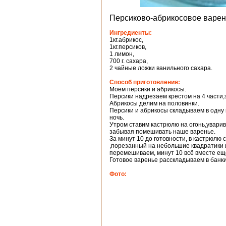
Персиково-абрикосовое варен
Ингредиенты:
1кг.абрикос,
1кг.персиков,
1 лимон,
700 г. сахара,
2 чайные ложки ванильного сахара.
Способ приготовления:
Моем персики и абрикосы.
Персики надрезаем крестом на 4 части,
Абрикосы делим на половинки.
Персики и абрикосы складываем в одну
ночь.
Утром ставим кастрюлю на огонь,увари
забывая помешивать наше варенье.
За минут 10 до готовности, в кастрюлю
,порезанный на небольшие квадратики 
перемешиваем, минут 10 всё вместе ещ
Готовое варенье расскладываем в банки
Фото: