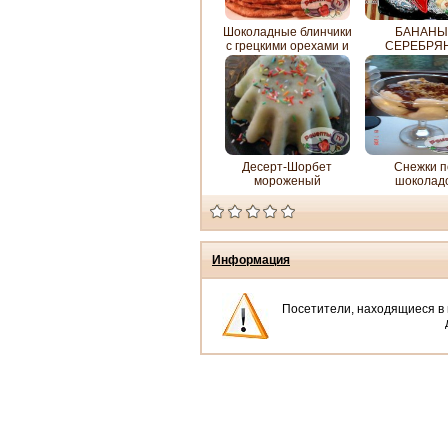
Шоколадные блинчики
БАНАНЫ
с грецкими орехами и
СЕРЕБРЯ
медом
КОЖУР
Десерт-Шорбет
Снежки п
мороженый
шоколад
Информация
Посетители, находящиеся в