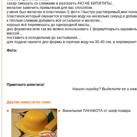
сахар смешать со сливками и разогреть /НО НЕ КИПЯТИТЬ/...
желатин замочить привычным для вас способом...
у меня был желатин в пластинках /1 фото / быстро растворимый,мне пон
пластинок,который окунается в горячую воду на несколько секунд и добавл
к тёплым сливкам добавить всё остальное и желатин...
хорошо всё перемешать до однородной массы...
дно формочек /или так же можно использовать 1 форму/покрыть карамел
массой....
поставить в холодильник до застывания....
для подачи окуните дно формы в горячую воду на 30-40 сек. и переверните
Фото:
Приятного аппетита!
Нашли ошибку? Выделите ее и нажми
Другие новости по теме:
Ванильная ПАНАКОТА от шеф-повара