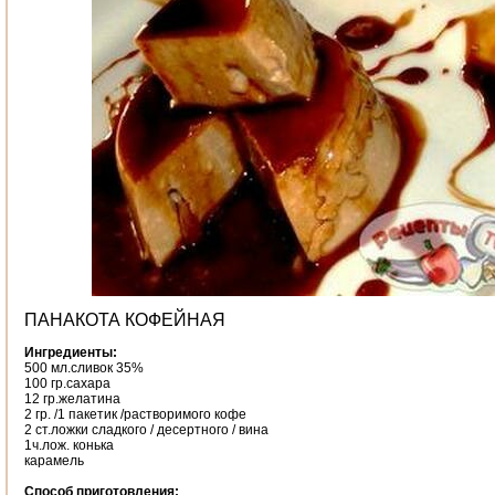
ПАНАКОТА КОФЕЙНАЯ
Ингредиенты:
500 мл.сливок 35%
100 гр.сахара
12 гр.желатина
2 гр. /1 пакетик /растворимого кофе
2 ст.ложки сладкого / десертного / вина
1ч.лож. конька
карамель
Способ приготовления: