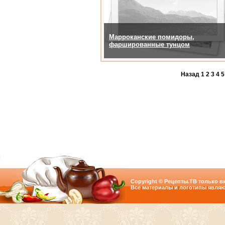
Марроканские помидоры,
фаршированные тунцом
Назад
1
2
3
4
5
Copyright © Рецепты.ТВ только вк
Все материалы и логотипы являю