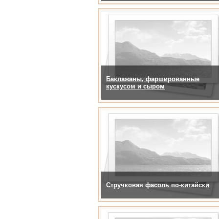
Баклажаны, фаршированные
кускусом и сыром
Стручковая фасоль по-китайски