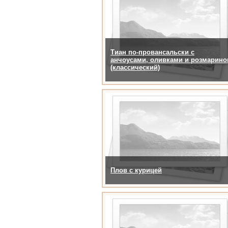
Тиан по-провансальски с
анчоусами, оливками и розмарин
(классический)
Плов с курицей