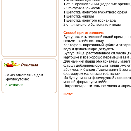
1 маленькая луковица
1 ст. л. орешек пинии (кедровые орешки
25 гр сухих абрикосов
1 щепотка молотого мускатного ореха
1 щепотка корицы
1 щепотка молотого кориандра
2 ст . л. мясного бульона или воды
Способ приготовления:
Булгур залить кипящей водой примерно 2
возьмет в себя всю воду.
Картофель нарезанный кубиком отварив
воду и делаем пюре ,остудить.
Булгур ,яйца ,растопленное сл.масло ,
картошке и все хорошо перемешиваем .
Для начинки фарш обжариваем 5 минут 
Реклама
фаршу добавляем орешки пинии ,мускат
абрикосы и бульон .Тушим минут 5 ,ост
формируем маленькие тефтельки.
Заказ алкоголя на дом
Из булгур массы формируем 8 лепешече
круглосуточно
массой ,формируем киббе.
alkostock.ru
Нагреваем растительное масло и жарим 
Фото: