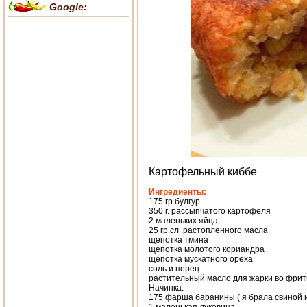
Google:
Картофельный киббе
Ингредиенты:
175 гр.булгур
350 г. рассыпчатого картофеля
2 маленьких яйцa
25 гр.сл .растопленного масла
щепотка тминa
щепотка молотого кориандра
щепотка мускатного ореха
соль и перец
растительный масло для жарки во фри
Начинка:
175 фарша баранины ( я брала свиной и