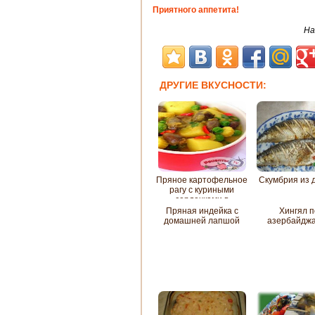
Приятного аппетита!
На
ДРУГИЕ ВКУСНОСТИ:
Пряное картофельное
Скумбрия из 
рагу с куриными
сердечками в
кокосовом молоке
Пряная индейка с
Хингял п
домашней лапшой
азербайджа