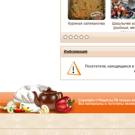
Куриная запеканочка
Шашлычки ас
(рыбные, мя
овощны
Информация
Посетители, находящиеся в
Copyright © Рецепты.ТВ только вк
Все материалы и логотипы являю