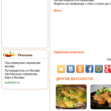
Затем обвалять в панировке
Жарить на сковороде с обех сторон до 
Фото:
Приятного аппетита!
Реклама
На
Пассажирские перевозки
москва
Путеводитель по Москве.
Автобусные перевозки.
Карта Москвы
ДРУГИЕ ВКУСНОСТИ:
autotaim.ru