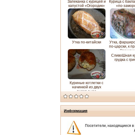
Запеканка с курицей и
Курица с бакл
капустой «Огородик»
«по-замор
Утка по-китайски
Утка, фаршир
по-царски, к п
Крещен
СливоШная к
грудка с гр
Куриные котлетки с
начинкой из двух
видов сыра
Информация
Посетители, находящиеся в