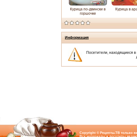
Курица по-двински в
Курица в ар
горшочке
Информация
Посетители, находящиеся в
Copyright © Рецепты.ТВ только вк
Все материалы и логотипы являю