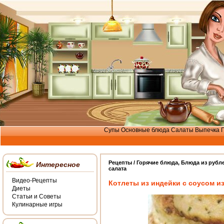
Супы
Основные блюда
Салаты
Выпечка
Рецепты /
Горячие блюда
,
Блюда из рубл
Интересное
салата
Видео-Рецепты
Котлеты из индейки с соусом из
Диеты
Статьи и Советы
Кулинарные игры