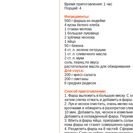
Время приготовления: 1 час
Порций: 4
Ингредиенты:
500 г фарша из индейки
4 куска белого хлеба
1 стакан молока
1 большая луковица
2 зубчика чеснока
1 яйцо
50 г бекона
4 ст. л. зелени петрушки
1 ст. л. сливочного масла
2 ст. л. муки
соль, перец по вкусу
растительное масло для обжаривания
Для соуса:
200 г кресс-салата
200 г сметаны
6 средних редисок
Способ приготовления:
1. Фарш выложить в большую миску. С хл
затем слегка отжать и добавить в фарш
2. Лук и чеснок очистить, очень мелко
кусочками и обжарить в разогретом сл
10 мин. Добавить лук, чеснок и измельч
Добавить в охлажденный фарш. Перемеш
3. Вбить в фарш яйцо, приправить солью
пока фарш не станет совершенно одно
4. Разделить фарш на 8 частей. Сформо