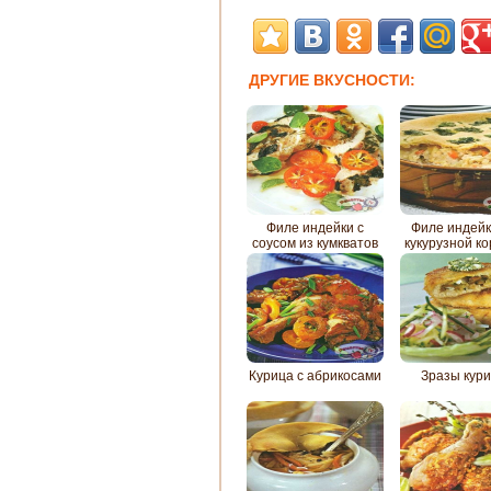
ДРУГИЕ ВКУСНОСТИ:
Филе индейки с
Филе индейк
соусом из кумкватов
кукурузной к
Курица с абрикосами
Зразы кур