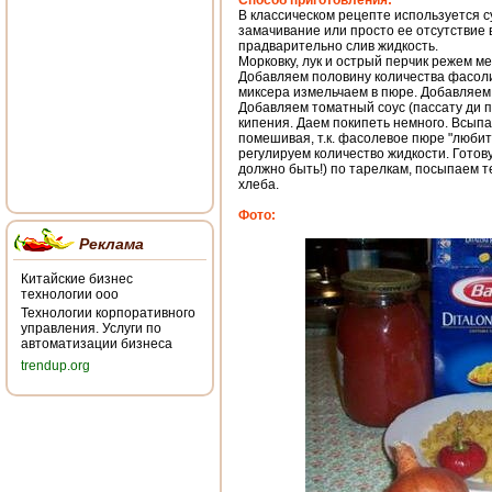
Способ приготовления:
В классическом рецепте используется с
замачивание или просто ее отсутствие 
прадварительно слив жидкость.
Морковку, лук и острый перчик режем м
Добавляем половину количества фасоли
миксера измельчаем в пюре. Добавляем
Добавляем томатный соус (пассату ди п
кипения. Даем покипеть немного. Всыпа
помешивая, т.к. фасолевое пюре "любит"
регулируем количество жидкости. Готов
должно быть!) по тарелкам, посыпаем т
хлеба.
Фото:
Реклама
Китайские бизнес
технологии ооо
Технологии корпоративного
управления. Услуги по
автоматизации бизнеса
trendup.org