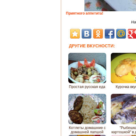
Приятного аппетита!
На
ДРУГИЕ ВКУСНОСТИ:
Простая русская еда
Курочка вк
Котлеты домашние c
"Рыбешка
домашней лапшой
картошкой" в 