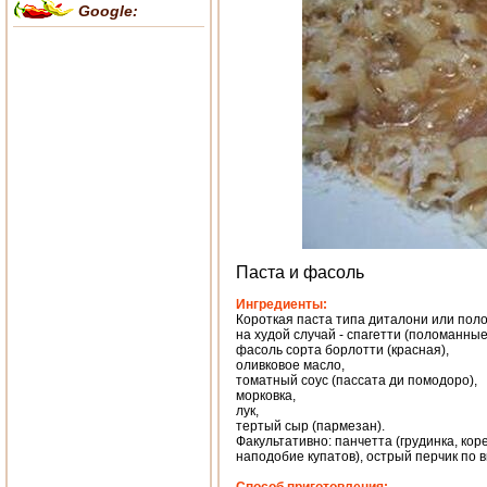
Google:
Паста и фасоль
Ингредиенты:
Короткая паста типа диталони или поло
на худой случай - спагетти (поломанные
фасоль сорта борлотти (красная),
оливковое масло,
томатный соус (пассата ди помодоро),
морковка,
лук,
тертый сыр (пармезан).
Факультативно: панчетта (грудинка, кор
наподобие купатов), острый перчик по в