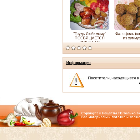
"Грудь-Любимому"
Фаляфель (ко
ПОСВЯЩАЕТСЯ
из хумму
КОЛЛЕГАМ
Информация
Посетители, находящиеся в
Copyright © Рецепты.ТВ только вк
Все материалы и логотипы являю