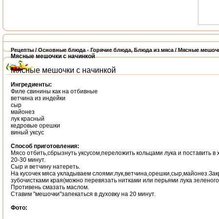
Рецепты
/
Основные блюда - Горячие блюда
,
Блюда из мяса
/ Мясные мешоч
Мясные мешочки с начинкой
Мясные мешочки с начинкой
Ингредиенты:
Филе свинины как на отбивные
ветчина из индейки
сыр
майонез
лук красный
кедровые орешки
виный уксус
Способ приготовления:
Мясо отбить,сбрызнуть уксусом,переложить кольцами лука и поставить в 
20-30 минут.
Сыр и ветчину натереть.
На кусочек мяса укладываем слоями:лук,ветчина,орешки,сыр,майонез.За
зубочистками края(можно перевязать нитками или перьями лука зеленого
Противень смазать маслом.
Ставим "мешочки"запекаться в духовку на 20 минут.
Фото: